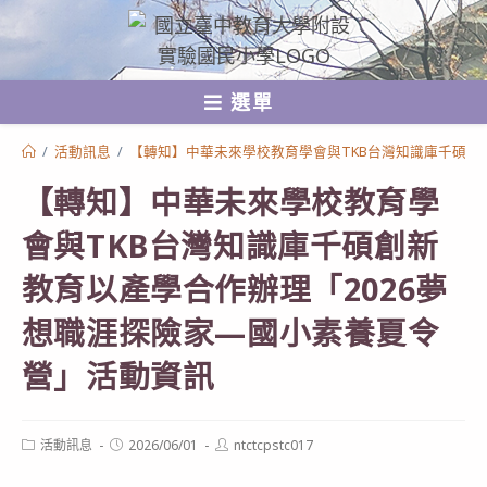
跳
轉
至
選單
主
要
/
活動訊息
/
【轉知】中華未來學校教育學會與TKB台灣知識庫千碩創
內
【轉知】中華未來學校教育學
容
會與TKB台灣知識庫千碩創新
教育以產學合作辦理「2026夢
想職涯探險家—國小素養夏令
營」活動資訊
Post
Post
Post
活動訊息
2026/06/01
ntctcpstc017
category:
published:
author: