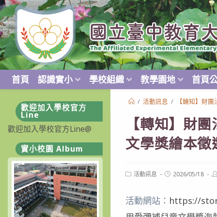
跳
轉
至
主
要
內
首頁
認識實小
學校組織
教學園地
首頁
容
/
活動訊息
/
【轉知】財團
歡迎加入學校官方
Line
【轉知】財團
歡迎加入學校官方Line@
文學獎繪本徵
實小校園 Album
Post
Post
P
活動訊息
2026/05/18
category:
published:
a
活動網站：
https://sto
用愛彌補兒童文學獎海