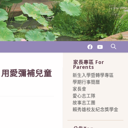
家長專區 For
Parents
 用愛彌補兒童
新生入學暨轉學專區
學期行事簡曆
家長會
愛心志工隊
故事志工團
賴秀雄校友紀念獎學金
more