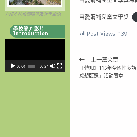
介紹本校校園環境及教學設施
用愛彌補兒童文學獎
學校簡介影片
Post Views:
139
Introduction
視
訊
播
上一篇文章
Read
放
【轉知】115年全國性多
00:00
05:27
more
器
感想甄選」活動簡章
articles