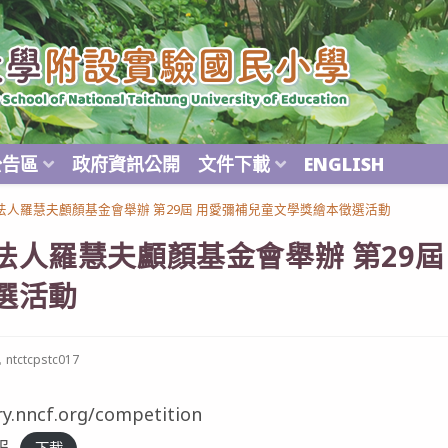
公告區
政府資訊公開
文件下載
ENGLISH
法人羅慧夫顱顏基金會舉辦 第29屆 用愛彌補兒童文學獎繪本徵選活動
法人羅慧夫顱顏基金會舉辦 第29屆
選活動
ost
ntctcpstc017
uthor:
ry.nncf.org/competition
報