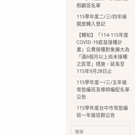
照顧班名單
115學年度二/三/四年級
開放轉入登記
【轉知】「114-115年度
COVID-19疫苗接種計
畫」公費接種對象擴大為
「滿6個月以上尚未接種
之民眾」措施，延長至
115年9月28日止
115學年度一/三/五年級
常態編班及導師編配名單
公告
115學年度台中市常態編
班一年級班群公告
Search