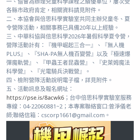
一、協會為辦理兒童科學課程之績優單位，屢次受
各縣市政府肯定，相關資料請見附件。
二、本協會與倍思科學實驗室共同主辦兒童冬、夏
令營隊活動，相關事務已具備20年以上經驗。
三、中華科協與倍思科學2026年暑假科學夏令營，
營隊活動計有：『機甲崛起三合一』、『無人機
PLUS』、『SHA-PA無人機百變營』以及『極速爆
彈魔軌營』、『甲蟲王者昆蟲營』、『史萊姆魔法
科學營』、『光電騎兵決戰營』。
四、檢附營隊活動說明電子檔，詳見附件。
五、活動訊息及報名網址：
https://pse.is/8acwk6
；台中倍思科學實驗室服務
專線：04-22060881~2；本專案聯絡窗口:曾淨儀老
師;聯絡信箱：cscorp1661@gmail.com。