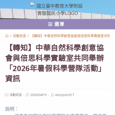
跳
轉
至
選單
主
要
/
活動訊息
/
【轉知】中華自然科學創意協會與倍思科學實驗室共同舉辦
內
【轉知】中華自然科學創意協
容
會與倍思科學實驗室共同舉辦
「2026年暑假科學營隊活動」
資訊
Post
Post
Post
活動訊息
2026/04/15
ntctcpstc017
category:
published:
author:
說明：